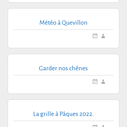
VIE DE CHÂ
VENTS VIOLENTS
TRAVAUX 2
DÉFOREST
INTÉRIEURE
Météo à Quevillon
MAÇONNER
WEEK-END 
FEMMES.
WEEK-END 
HOMMES.
DÉGÂTS DU
L’AUTRE C
Garder nos chênes
MUR ROSER
MUR ET SO
La grille à Pâques 2022.