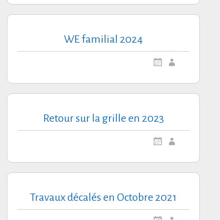
TEAU 2017.
SEINE…
016.
ATION
.
WE familial 2024
IE FAÇADE SUD.
PÂQUES 2015
PÂQUES 2015
 LIERRE.
ÔTÉ.
Retour sur la grille en 2023
AIE.
UCHE.
Travaux décalés en Octobre 2021