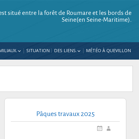
est situé entre la forêt de Roumare et les bords de
Seine(en Seine-Maritime).
ILIAUX.
SITUATION
DES LIENS.
MÉTÉO À QUEVILLON
AVAUX 2026
VISITES
LES ÉCUREUILS DANS LE
PARC.
AVAUX 2025
CONTACT.
AL 2024
UN DUO D’À ROUEN.
R LA GRILLE EN
VERS UNE FANFARE
ONS.
« PHARE »
À PÂQUES 2022.
ÉCALÉS EN
2021
Pâques travaux 2025
TÉ 2020
19.
VOITURES MAZDA
18.
DANS LES BOUCLES DE LA