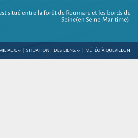
est situé entre la forêt de Roumare et les bords de
Seine(en Seine-Maritime).
ILIAUX.
SITUATION
DES LIENS.
MÉTÉO À QUEVILLON
AVAUX 2026
VISITES
LES ÉCUREUILS DANS LE
PARC.
AVAUX 2025
CONTACT.
AL 2024
UN DUO D’À ROUEN.
R LA GRILLE EN
VERS UNE FANFARE
ONS.
« PHARE »
À PÂQUES 2022.
ÉCALÉS EN
2021
TÉ 2020
19.
VOITURES MAZDA
18.
DANS LES BOUCLES DE LA