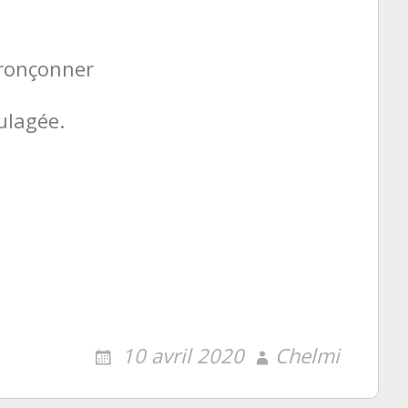
VIE DE CHÂ
VENTS VIOLENTS
TRAVAUX 2
DÉFOREST
tronçonner
INTÉRIEURE
MAÇONNER
WEEK-END 
ulagée.
FEMMES.
WEEK-END 
HOMMES.
DÉGÂTS DU
L’AUTRE C
MUR ROSER
MUR ET SO
10 avril 2020
Chelmi