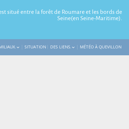
est situé entre la forêt de Roumare et les bords de
Seine(en Seine-Maritime).
ILIAUX.
SITUATION
DES LIENS.
MÉTÉO À QUEVILLON
AUX 2026
VISITES
LES ÉCUREUILS DANS LE
PARC.
AUX 2025
CONTACT.
 2024
UN DUO D’À ROUEN.
LA GRILLE EN
VERS UNE FANFARE
S.
« PHARE »
PÂQUES 2022.
ALÉS EN
21
 2020
.
VOITURES MAZDA
.
DANS LES BOUCLES DE LA