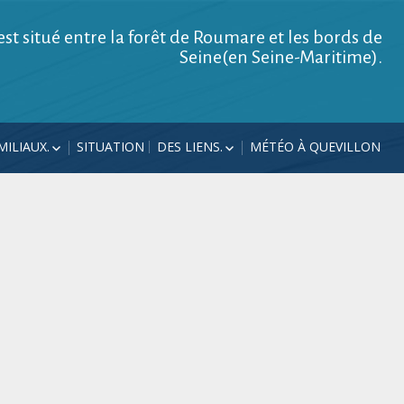
est situé entre la forêt de Roumare et les bords de
Seine(en Seine-Maritime).
ILIAUX.
SITUATION
DES LIENS.
MÉTÉO À QUEVILLON
AUX 2026
VISITES
LES ÉCUREUILS DANS LE
PARC.
AUX 2025
CONTACT.
 2024
UN DUO D’À ROUEN.
LA GRILLE EN
VERS UNE FANFARE
S.
« PHARE »
PÂQUES 2022.
ALÉS EN
21
 2020
.
VOITURES MAZDA
.
DANS LES BOUCLES DE LA