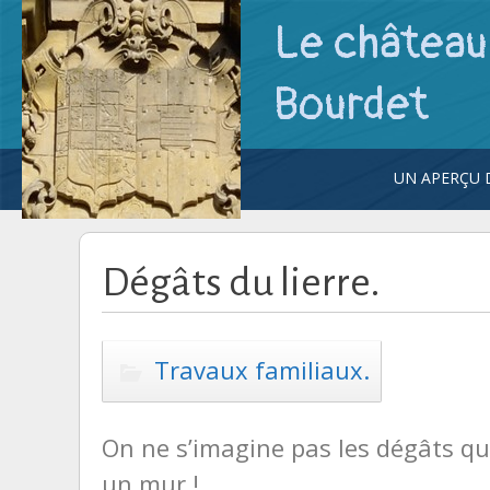
Le château 
Bourdet
UN APERÇU D
UN REGARD
CHÂTEAU.
DIAPORAM
Dégâts du lierre.
Travaux familiaux.
On ne s’imagine pas les dégâts qu
un mur !