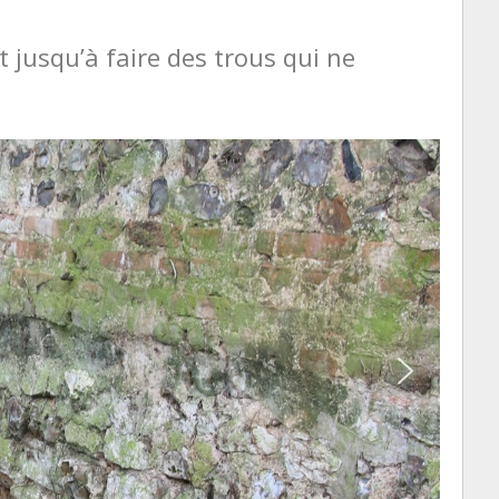
VIE DE CHÂTE
VENTS VIOLENTS
TRAVAUX 201
sit jusqu’à faire des trous qui ne
DÉFORESTAT
INTÉRIEURE.
MAÇONNERIE
WEEK-END P
FEMMES.
WEEK-END P
HOMMES.
DÉGÂTS DU
L’AUTRE CÔTÉ
MUR ROSERAI
MUR ET SOUC